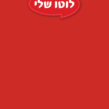
אנשים אשר משתתפים בהגרלת צ'אנס הנערכת על ידי מפעל הפיס
ההגרלה ורוצים לבדוק מהר ככל האפשר האם זכו. בזכות האינטרנט ו
את תוצאות ההגרלה תוך מספר דקות, דרך מחשב נייח, מחשב נייד
שבידיהם. אין הכרח להגיע אל הדוכנים או נקודות המכירה של כרטיס
התוצאות מפורסמות במהרה באתר אינטרנט לוטו שלי או באתר של 
בפגישה או באירוע - מספיקות לו מספר דקות על מנת לבדוק ולדעת 
איך אפשר להגדיל את הסיכויים לזכות?
הגרלת הצ'אנס
מבוססת על חפיסת קלפים שמתוכה עולים שבעה ק
שבע קלפים שאותם ניחש המשתתף - הרי שהוא יזכה בפרס כפי שפור
על ניחוש של פחות משבעת המספרים. למרות שמדובר בהגרלה - ישנן
סיכויי ההצלחה. את הטיפים האלה ניתן למצוא באתר לוטו שלי ו
ראש. כאשר מסתמכים על אתר כמו לוטו שלי אפשר להיות בטוחים שהמ
ולא תהיינה סתירות בין המידע שמוצג בו לבין מידע רשמי המפורסם 
מי עוקב אחר תוצאות ההגרלות?